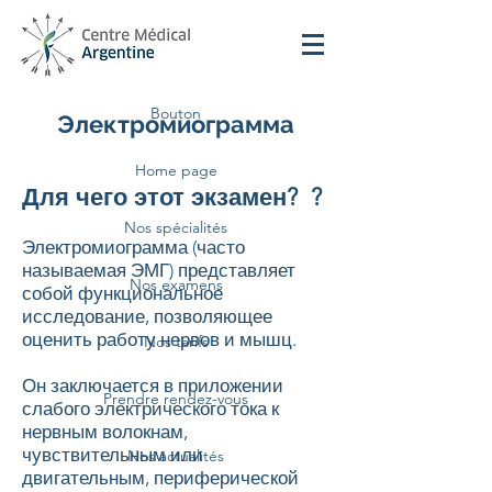
Bouton
Электромиограмма
Home page
Для чего этот экзамен?
?
Nos spécialités
Электромиограмма (часто
называемая ЭМГ) представляет
Nos examens
собой функциональное
исследование, позволяющее
оценить работу нервов и мышц.
Nos tarifs
Он заключается в приложении
Prendre rendez-vous
слабого электрического тока к
нервным волокнам,
чувствительным или
Nos actualités
двигательным, периферической