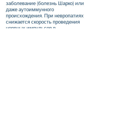
заболевание (болезнь Шарко) или
даже аутоиммунного
происхождения. При невропатиях
снижается скорость проведения
нервных импульсов в
соответствующих областях.
· Заболевания, поражающие
двигательные нейроны
(двигательные нервные клетки
спинного мозга).
· То
миастения
характеризуется снижением
мышечного ответа при
повторяющихся пробах
стимуляции.
· То миопатии (мышечная
дисфункция).